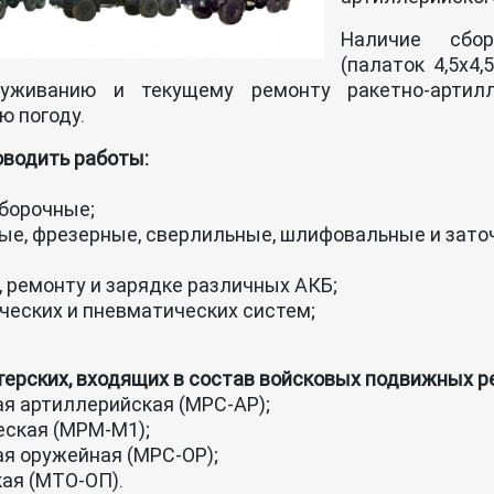
Наличие сбор
(палаток 4,5х4
уживанию и текущему ремонту ракетно-артил
ю погоду.
водить работы:
сборочные;
ые, фрезерные, сверлильные, шлифовальные и зато
 ремонту и зарядке различных АКБ;
ических и пневматических систем;
рских, входящих в состав войсковых подвижных р
ая артиллерийская (МРС-АР);
еская (МРМ-М1);
ая оружейная (МРС-ОР);
ая (МТО-ОП).