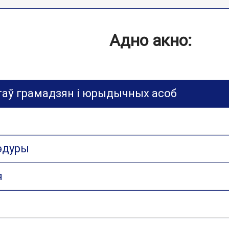
Адно акно:
таў грамадзян і юрыдычных асоб
эдуры
я