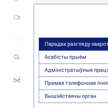
Парадак разгляду зваро
Асабісты прыём
Адміністратыўныя прац
Прамая тэлефонная ліні
Вышэйстаячы орган