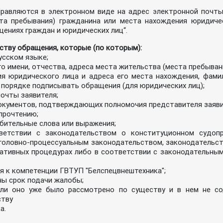
равляются в электронном виде на адрес электронной почты
та пребывания) гражданина или места нахождения юридичес
щениях граждан и юридических лиц“.
ству обращения, которые (по которым):
усском языке;
о имени, отчества, адреса места жительства (места пребыван
я юридического лица и адреса его места нахождения, фамил
 порядке подписывать обращения (для юридических лиц);
очты заявителя;
окументов, подтверждающих полномочия представителя заяви
прочтению;
бительные слова или выражения;
етствии с законодательством о конституционном судопро
головно-процессуальным законодательством, законодательс
тивных процедурах либо в соответствии с законодательным
я к компетенции ГВТУП "Белспецвнештехника";
ны срок подачи жалобы;
сли оно уже было рассмотрено по существу и в нем не с
ству
а.